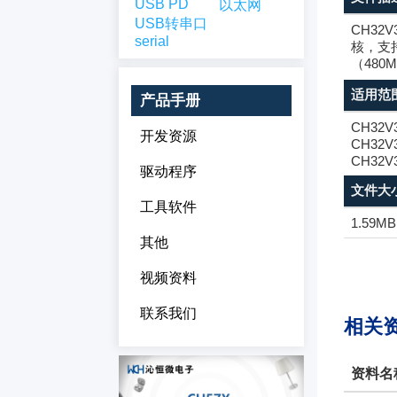
USB PD
以太网
USB转串口
CH32
serial
核，支持
（480
适用范
产品手册
CH32V
开发资源
CH32V
CH32V
驱动程序
文件大
工具软件
1.59MB
其他
视频资料
联系我们
相关
资料名