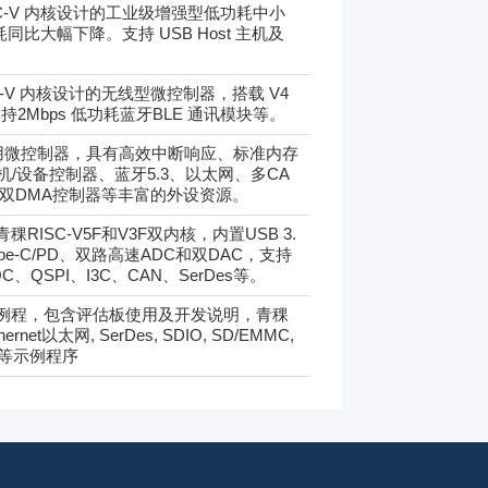
 RISC-V 内核设计的工业级增强型低功耗中小
比大幅下降。支持 USB Host 主机及
ISC-V 内核设计的无线型微控制器，搭载 V4
Mbps 低功耗蓝牙BLE 通讯模块等。
V架构通用微控制器，具有高效中断响应、标准内存
机/设备控制器、蓝牙5.3、以太网、多CA
放、双DMA控制器等丰富的外设资源。
稞RISC-V5F和V3F双内核，内置USB 3.
ype-C/PD、双路高速ADC和双DAC，支持
C、QSPI、I3C、CAN、SerDes等。
及参考例程，包含评估板使用及开发说明，青稞
ernet以太网, SerDes, SDIO, SD/EMMC,
UART等示例程序