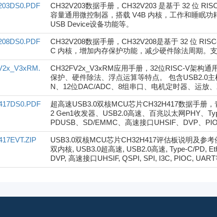
203DS0.PDF
CH32V203数据手册，CH32V203 是基于 32 位
容量通用微控制器，搭载 V4B 内核，工作和睡眠功耗同
USB Device设备功能等。
208DS0.PDF
CH32V208数据手册，CH32V208是基于 32 位 R
C 内核，增加内存保护功能，减少硬件除法周期。支持2
V2x_V3xRM.
CH32FV2x_V3xRM应用手册，32位RISC-
保护、硬件除法、浮点运算等特点。 包含USB2.0主
N、12位DAC/ADC、8组串口、电机定时器、运
417DS0.PDF
超高速USB3.0双核MCU芯片CH32H417数据手册，青
2 Gen1收发器、USB2.0高速、百兆以太网PHY、T
PDUSB、SD/EMMC、高速接口UHSIF、DVP、PIO
17EVT.ZIP
USB3.0双核MCU芯片CH32H417评估板说明
双内核, USB3.0超高速, USB2.0高速, Type-C/PD, Eth
DVP, 高速接口UHSIF, QSPI, SPI, I3C, PIOC, 