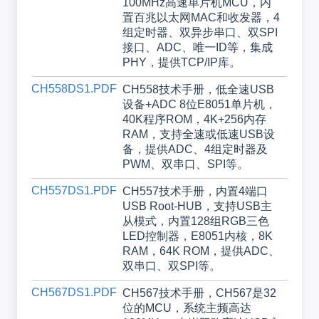
100MHz高速单片机MCU，内
置百兆以太网MAC和收发器，4
组定时器、双异步串口、双SPI
接口、ADC、唯一ID等，集成
PHY，提供TCP/IP库。
CH558DS1.PDF
CH558技术手册，低全速USB
设备+ADC 8位E8051单片机，
40K程序ROM，4K+256内存
RAM，支持全速或低速USB设
备，提供ADC、4组定时器及
PWM、双串口、SPI等。
CH557DS1.PDF
CH557技术手册，内置4端口
USB Root-HUB，支持USB主
从模式，内置128组RGB三色
LED控制器，E8051内核，8K
RAM，64K ROM，提供ADC、
双串口、双SPI等。
CH567DS1.PDF
CH567技术手册，CH567是32
位的MCU，系统主频高达